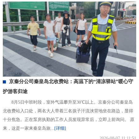
京秦分公司秦皇岛北收费站：高温下的“清凉驿站”暖心守
护游客归途
8月5日中班时段，室外气温攀升至30℃以上。京秦分公司秦皇岛
北收费站入口处，两名大人带着三名孩子汗流浃背地坐在路边，显得
十分焦急。正在泵房执勤的工作人员发现异常后，立即上前询问。 原
来，这是一家来秦皇岛旅...
[详细]
2026-08-07 11:11:51