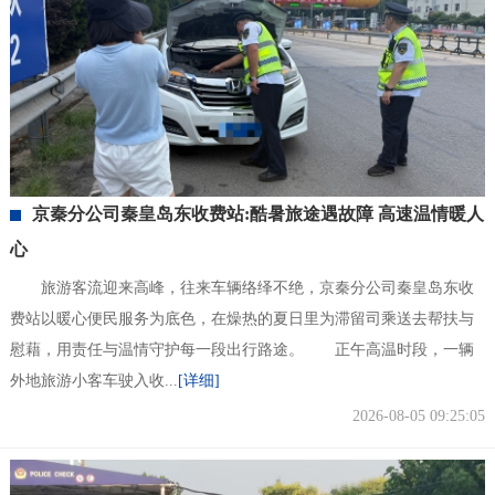
京秦分公司秦皇岛东收费站:酷暑旅途遇故障 高速温情暖人
心
旅游客流迎来高峰，往来车辆络绎不绝，京秦分公司秦皇岛东收
费站以暖心便民服务为底色，在燥热的夏日里为滞留司乘送去帮扶与
慰藉，用责任与温情守护每一段出行路途。 正午高温时段，一辆
外地旅游小客车驶入收...
[详细]
2026-08-05 09:25:05