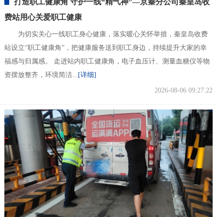
打造职工健康角 守护一线“精气神”—京秦分公司秦皇岛收
费站用心关爱职工健康
为切实关心一线职工身心健康，落实暖心关怀举措，秦皇岛收费
站设立“职工健康角”，把健康服务送到职工身边，持续提升大家的幸
福感与归属感。 走进站内职工健康角，电子血压计、测量血糖仪等物
资摆放整齐，环境简洁...
[详细]
2026-08-06 09:27:22