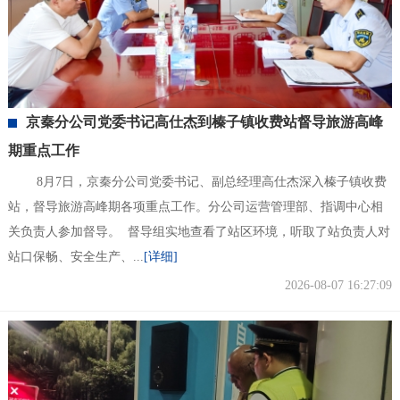
京秦分公司党委书记高仕杰到榛子镇收费站督导旅游高峰
期重点工作
8月7日，京秦分公司党委书记、副总经理高仕杰深入榛子镇收费
站，督导旅游高峰期各项重点工作。分公司运营管理部、指调中心相
关负责人参加督导。 督导组实地查看了站区环境，听取了站负责人对
站口保畅、安全生产、...
[详细]
2026-08-07 16:27:09