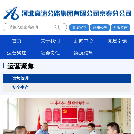
集团官网
通知公告
举报指南
首页
关于我们
新闻中心
党建引领
运营聚焦
社会责任
路况信息
运营聚焦
运营管理
安全生产