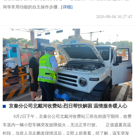
询等常用功能的自主操作步骤...
[详细]
2026-08-04 16:27:47
京秦分公司北戴河收费站:烈日帮扶解困 温情服务暖人心
8月2日下午，京秦分公司北戴河收费站三班在岗值守期间，收费
车道内一辆小型车辆突发故障熄火，无法正常行驶。 正值盛夏高温
时段，当班人员左鹏发现情况后，立即上前查看，经了解，该车突发