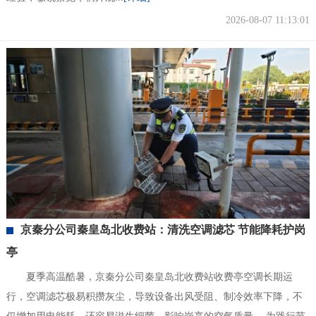
2026-08-07 11:13:01
京秦分公司秦皇岛北收费站：清洗空调滤芯 节能降耗护岗
亭
夏季高温酷暑，京秦分公司秦皇岛北收费站收费亭空调长期运
行，空调滤芯极易积攒灰尘，导致设备出风受阻、制冷效率下降，不