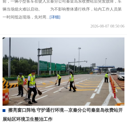
前，一辆小型客车在驶入京秦分公司秦皇岛东收费站后突发故障，车
辆当场熄火难以启动。 为不影响整体通行秩序，站内工作人员第
一时间抵达现场，先对周...
[详细]
2026-08-07 08:50:06
擦亮窗口阵地 守护通行环境—京秦分公司秦皇岛收费站开
展站区环境卫生整治工作