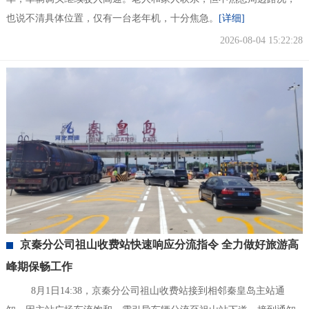
也说不清具体位置，仅有一台老年机，十分焦急。
[详细]
2026-08-04 15:22:28
京秦分公司祖山收费站快速响应分流指令 全力做好旅游高
峰期保畅工作
8月1日14:38，京秦分公司祖山收费站接到相邻秦皇岛主站通