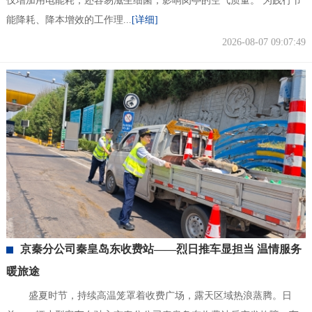
仅增加用电能耗，还容易滋生细菌，影响岗亭的空气质量。 为践行节
能降耗、降本增效的工作理...
[详细]
2026-08-07 09:07:49
京秦分公司秦皇岛东收费站——烈日推车显担当 温情服务
暖旅途
盛夏时节，持续高温笼罩着收费广场，露天区域热浪蒸腾。日